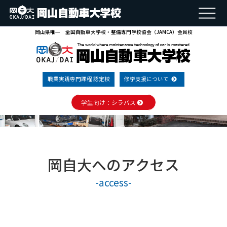
岡山県唯一 全国自動車大学校・整備専門学校協会（JAMCA）会員校
アクセス
職業実践専門課程 認定校
修学支援について
学生向け：シラバス
岡自大へのアクセス
-access-